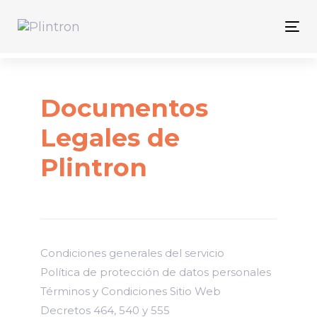
Skip
Skip
links
to
Tog
primary
nav
navigation
Skip
Documentos
to
content
Legales de
Plintron
Condiciones generales del servicio
Política de protección de datos personales
Términos y Condiciones Sitio Web
Decretos 464, 540 y 555