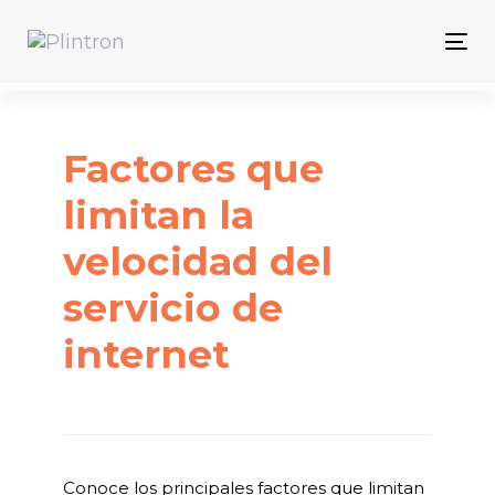
Skip
Skip
links
to
Tog
primary
nav
navigation
Skip
Factores que
to
content
limitan la
velocidad del
servicio de
internet
Conoce los principales factores que limitan