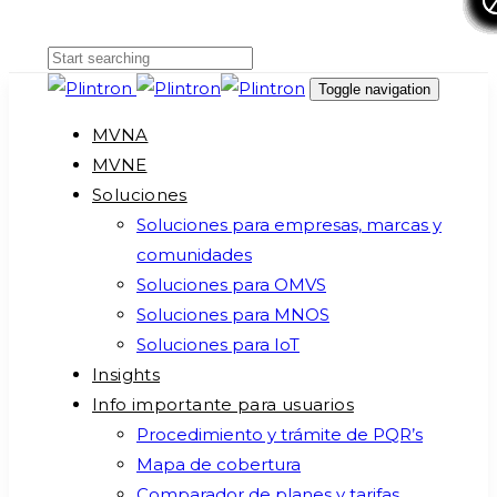
Skip
Skip
links
to
primary
Toggle navigation
navigation
MVNA
Skip
MVNE
to
Soluciones
content
Soluciones para empresas, marcas y
comunidades
Soluciones para OMVS
Soluciones para MNOS
Soluciones para IoT
Insights
Info importante para usuarios
Procedimiento y trámite de PQR’s
Mapa de cobertura
Comparador de planes y tarifas