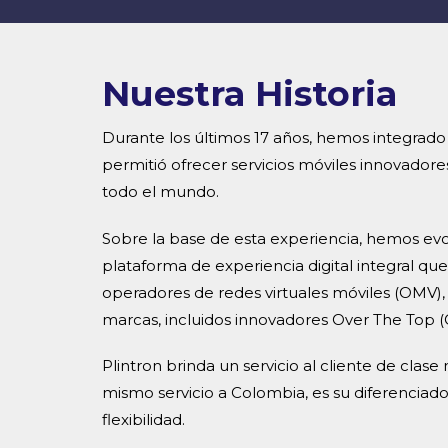
6
2
7
3
Nuestra Historia
8
4
Durante los últimos 17 años, hemos integrado
9
5
permitió ofrecer servicios móviles innovadore
todo el mundo.
6
Sobre la base de esta experiencia, hemos ev
7
plataforma de experiencia digital integral qu
operadores de redes virtuales móviles (OMV), 
marcas, incluidos innovadores Over The Top (
8
Plintron brinda un servicio al cliente de clase
9
mismo servicio a Colombia, es su diferenciador
flexibilidad.