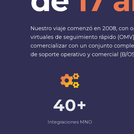
de
17 
Nuestro viaje comenzó en 2008, con 
0
virtuales de seguimiento rápido (OMV
comercializar con un conjunto comple
1
de soporte operativo y comercial (B/OS
2
3
4
0
+
5
1
Integraciones MNO