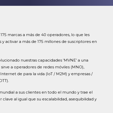
3
9
7
3
9
7
4
8
4
8
5
9
5
9
 175 marcas a más de 40 operadores, lo que les
6
6
s y activar a más de 175 millones de suscriptores en
7
7
olucionado nuestras capacidades ‘MVNE’ a una
8
8
e sirve a operadores de redes móviles (MNO),
Internet de para la vida (IoT / M2M) y empresas /
OTT).
9
9
 mundial a sus clientes en todo el mundo y trae el
 clave al igual que su escalabilidad, asequibilidad y