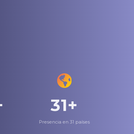
0
1
2
0
+
3
1
+
4
2
Presencia en 31 países