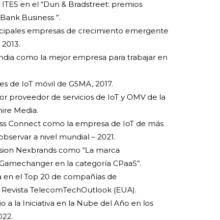
 ITES en el “Dun & Bradstreet: premios
Bank Business ”.
incipales empresas de crecimiento emergente
 2013.
 India como la mejor empresa para trabajar en
es de IoT móvil de GSMA, 2017.
or proveedor de servicios de IoT y OMV de la
hire Media.
ness Connect como la empresa de IoT de más
observar a nivel mundial – 2021.
ision Nexbrands como “La marca
y Gamechanger en la categoría CPaaS”.
a en el Top 20 de compañías de
 Revista TelecomTechOutlook (EUA).
o a la Iniciativa en la Nube del Año en los
022.