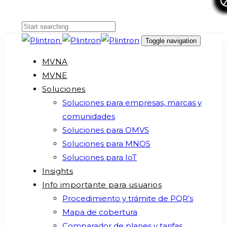
Skip
Skip
links
to
primary
Toggle navigation
navigation
MVNA
Skip
MVNE
to
Soluciones
content
Soluciones para empresas, marcas y
comunidades
Soluciones para OMVS
Soluciones para MNOS
Soluciones para IoT
Insights
Info importante para usuarios
Procedimiento y trámite de PQR’s
Mapa de cobertura
Comparador de planes y tarifas