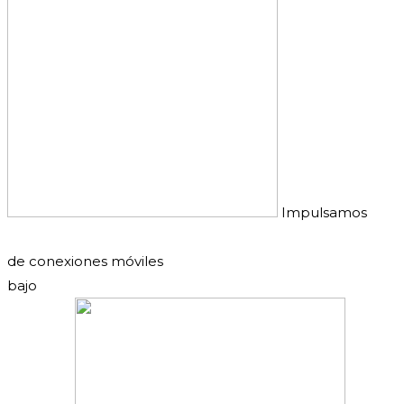
Impulsamos
más de 175 millones
de conexiones móviles
bajo
40 operadores en 31+ países