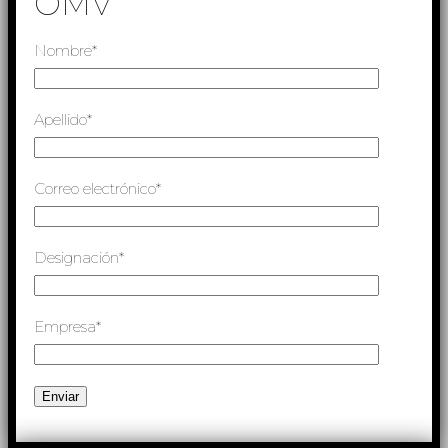
OMV
Nombre*
Apellido*
Correo electrónico*
Designación*
Empresa*