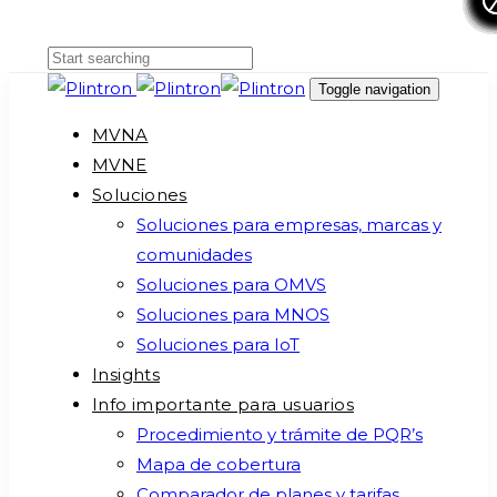
Skip
Skip
links
to
primary
Toggle navigation
navigation
MVNA
Skip
MVNE
to
Soluciones
content
Soluciones para empresas, marcas y
comunidades
Soluciones para OMVS
Soluciones para MNOS
Soluciones para IoT
Insights
Info importante para usuarios
Procedimiento y trámite de PQR’s
Mapa de cobertura
Comparador de planes y tarifas