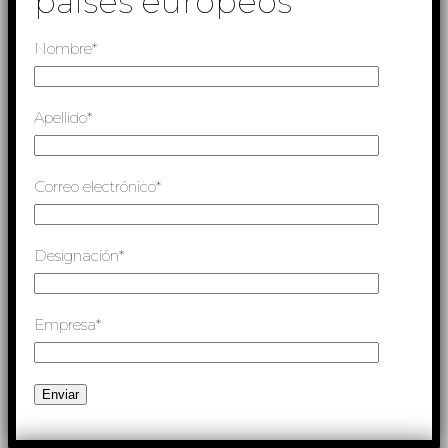
países europeos
Nombre*
Apellido*
Correo electrónico*
Designación*
Empresa*