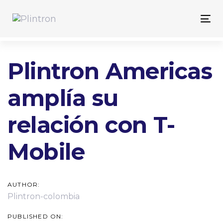
Skip
Skip
links
to
Tog
primary
nav
navigation
Skip
Post
Plintron Americas
to
content
navigation
amplía su
relación con T-
Mobile
AUTHOR:
Plintron-colombia
PUBLISHED ON: