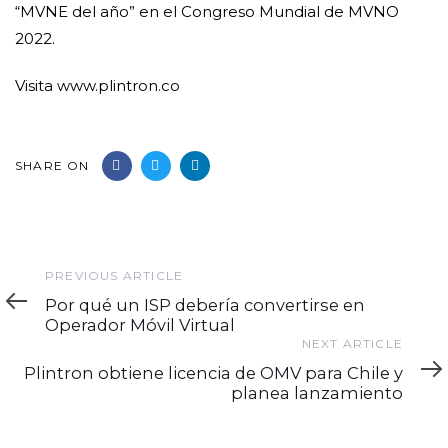
“MVNE del año” en el Congreso Mundial de MVNO
2022.
Visita www.plintron.co
SHARE ON
Previous
PREVIOUS ARTICLE
Article
Por qué un ISP debería convertirse en
Operador Móvil Virtual
Next
NEXT ARTICLE
Article
Plintron obtiene licencia de OMV para Chile y
planea lanzamiento