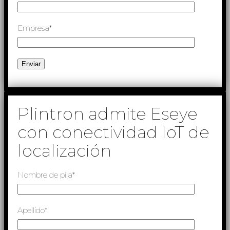
Empresa*
Plintron admite Eseye
con conectividad IoT de
localización
Nombre de pila*
Apellido*