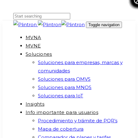
Skip
Skip
links
to
primary
Toggle navigation
navigation
MVNA
Skip
MVNE
to
Soluciones
content
Soluciones para empresas, marcas y
comunidades
Soluciones para OMVS
Soluciones para MNOS
Soluciones para IoT
Insights
Info importante para usuarios
Procedimiento y trámite de PQR’s
Mapa de cobertura
Comparador de planes y tarifas