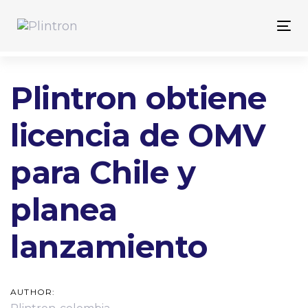
Skip
Skip
links
to
Tog
primary
nav
navigation
Skip
Post
Plintron obtiene
to
content
navigation
licencia de OMV
para Chile y
planea
lanzamiento
AUTHOR: