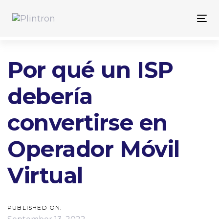
Skip
Skip
links
to
Tog
primary
nav
navigation
Skip
Por qué un ISP
to
content
debería
convertirse en
Operador Móvil
Virtual
PUBLISHED ON: