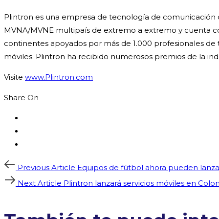
Plintron es una empresa de tecnología de comunicación dig
MVNA/MVNE multipaís de extremo a extremo y cuenta con u
continentes apoyados por más de 1.000 profesionales de
móviles. Plintron ha recibido numerosos premios de la in
Visite
www.Plintron.com
Share On
Post
Previous
Previous Article
Equipos de fútbol ahora pueden lanzar
Article
Next
Next Article
Plintron lanzará servicios móviles en Co
navigation
Article