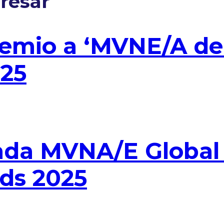
resar
premio a ‘MVNE/A d
025
ada MVNA/E Global 
ds 2025