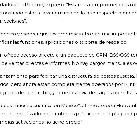
ndadora de Plintron, expresó: “Estamos comprometidos a o
mostrado estar a la vanguardia en lo que respecta a encon
nicaciones”.
n técnica y esperar que las empresas atraigan una important
ificar las funciones, aplicaciones o soporte de respaldo.
tron ofrece acceso directo a un paquete de CRM, BSS/OSS to
s de ventas directas e informes. No hay cargos mensuales oc
amiento para facilitar una estructura de costos austera, P
idos, pero ahora están completamente operados por Plintron,
ados de la industria, ya que los alivia de cargas operativa
para nuestra sucursal en México”, afirmó Jeroen Hoevenber
nte centralizado en la nube, es prácticamente plug and pl
imeras activaciones no tiene precio”.