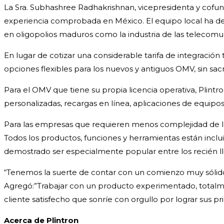
La Sra. Subhashree Radhakrishnan, vicepresidenta y cofu
experiencia comprobada en México. El equipo local ha de
en oligopolios maduros como la industria de las telecomu
En lugar de cotizar una considerable tarifa de integració
opciones flexibles para los nuevos y antiguos OMV, sin sacr
Para el OMV que tiene su propia licencia operativa, Plin
personalizadas, recargas en línea, aplicaciones de equipo
Para las empresas que requieren menos complejidad de lanz
Todos los productos, funciones y herramientas están inclu
demostrado ser especialmente popular entre los recién lleg
“Tenemos la suerte de contar con un comienzo muy sólido 
Agregó:”Trabajar con un producto experimentado, totalme
cliente satisfecho que sonríe con orgullo por lograr sus pr
Acerca de Plintron