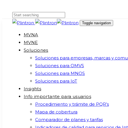
Skip
Skip
links
to
primary
Toggle navigation
navigation
MVNA
Skip
MVNE
to
Soluciones
content
Soluciones para empresas, marcas y comu
Soluciones para OMVS
Soluciones para MNOS
Soluciones para IoT
Insights
Info importante para usuarios
Procedimiento y trámite de PQR’s
Mapa de cobertura
Comparador de planes y tarifas
Indicadores de calidad para servicios de In