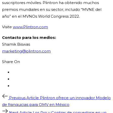
suscriptores móviles. Plintron ha obtenido muchos
premios mundiales en su sector, incluido “MVNE del
año” en el MVNOs World Congress 2022.
Visite
www.Plintron.com
Contacto para los medios:
Shamik Biswas
marketing@plintron.com
Share On
Post
Previous
Previous Article
Plintron ofrece un innovador Modelo
Article
de franquicias para OMV en México
Next
Next Article
Los Pro y Contras de convertirse en un