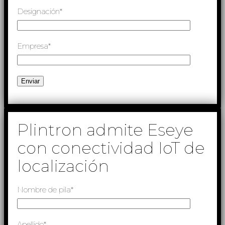
Designación*
Empresa*
Plintron admite Eseye
con conectividad IoT de
localización
Nombre de pila*
Apellido*