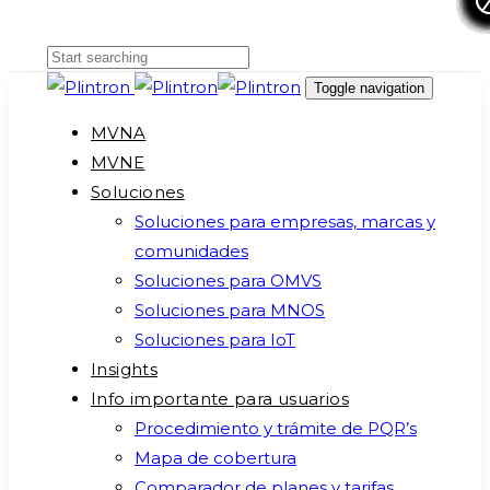
Skip
Skip
links
to
primary
Toggle navigation
navigation
MVNA
Skip
MVNE
to
Soluciones
content
Soluciones para empresas, marcas y
comunidades
Soluciones para OMVS
Soluciones para MNOS
Soluciones para IoT
Insights
Info importante para usuarios
Procedimiento y trámite de PQR’s
Mapa de cobertura
Comparador de planes y tarifas