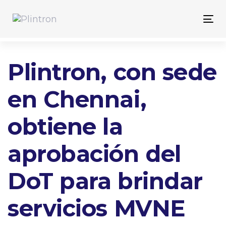
Skip
Skip
links
to
Tog
primary
nav
navigation
Skip
Plintron, con sede
to
content
en Chennai,
obtiene la
aprobación del
DoT para brindar
servicios MVNE