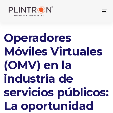
Skip
Skip
links
to
Tog
primary
nav
navigation
Skip
Post
Operadores
to
content
navigation
Móviles Virtuales
(OMV) en la
industria de
servicios públicos:
La oportunidad